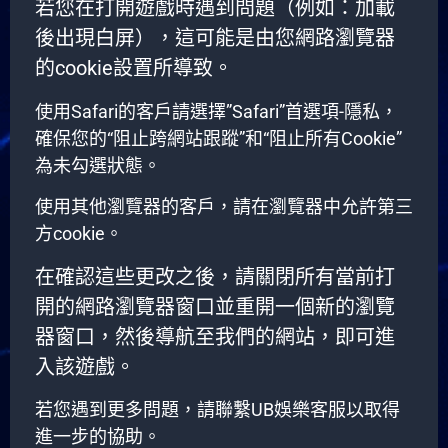
若您在打開遊戲時遇到問題（例如：加載
後出現白屏），這可能是由您網路瀏覽器
的cookie設置所導致。
使用Safari的客戶請選擇”Safari”首選項-隱私，
確保您的“阻止跨網站跟蹤”和“阻止所有Cookie”
為未勾選狀態。
使用其他瀏覽器的客戶，請在瀏覽器中允許第三
方cookie。
在確認這些更改之後，請關閉所有當前打
開的網路瀏覽器窗口並重開一個新的瀏覽
器窗口，然後導航至我們的網站，即可進
入該遊戲。
若您遇到更多問題，請聯繫UB娛樂客服以取得
進一步的協助。