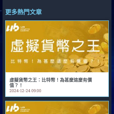
更多熱門文章
虛擬貨幣之王：比特幣！為甚麼這麼有價
值？！
2024-12-24
09:00