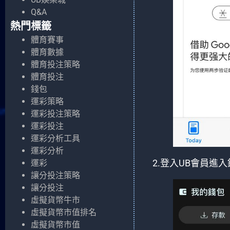
Q&A
熱門標籤
體育賽事
體育數據
體育投注策略
體育投注
錢包
運彩策略
運彩投注策略
運彩投注
運彩分析工具
運彩分析
2.登入UB會員
運彩
讓分投注策略
讓分投注
虛擬貨幣牛市
虛擬貨幣市值排名
虛擬貨幣市值