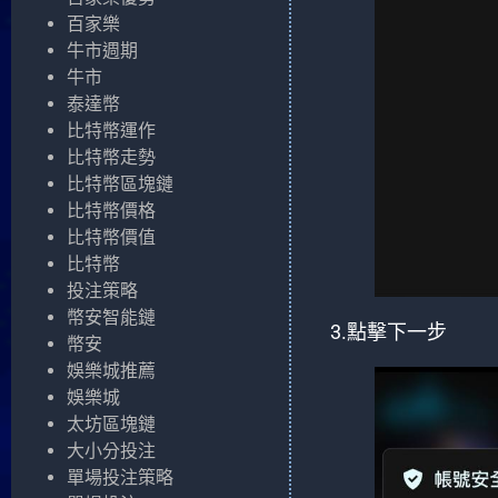
百家樂
牛市週期
牛市
泰達幣
比特幣運作
比特幣走勢
比特幣區塊鏈
比特幣價格
比特幣價值
比特幣
投注策略
幣安智能鏈
3.點擊下一步
幣安
娛樂城推薦
娛樂城
太坊區塊鏈
大小分投注
單場投注策略