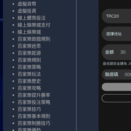
虛擬貨幣
虛擬投資
線上體育投注
線上娛樂城支付
線上娛樂城
百家樂遊戲規則
百家樂迷思
百家樂起源
百家樂規則
百家樂策略
百家樂玩法
百家樂歷史
百家樂攻略
百家樂提升勝率
百家樂投注策略
百家樂技巧
百家樂基本規則
百家樂制勝技巧
百家樂優勢