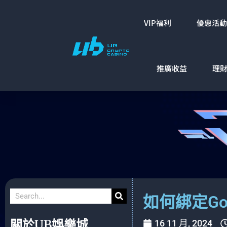
VIP福利
優惠活動
推廣收益
理
如何綁定Googl
關於UB娛樂城
16 11 月, 2024